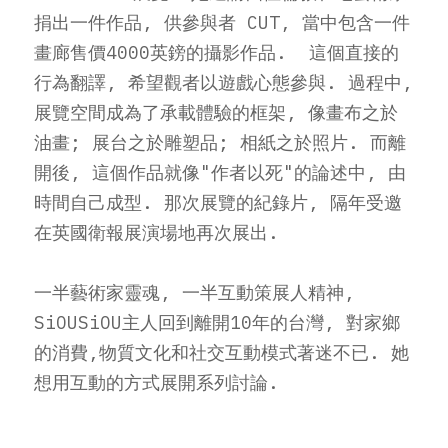
捐出一件作品, 供參與者 CUT, 當中包含一件
畫廊售價4000英鎊的攝影作品.  這個直接的
行為翻譯, 希望觀者以遊戲心態參與. 過程中, 
展覽空間成為了承載體驗的框架, 像畫布之於
油畫; 展台之於雕塑品; 相紙之於照片. 而離
開後, 這個作品就像"作者以死"的論述中, 由
時間自己成型. 那次展覽的紀錄片, 隔年受邀
在英國衛報展演場地再次展出.      
一半藝術家靈魂, 一半互動策展人精神, 
SiOUSiOU主人回到離開10年的台灣, 對家鄉
的消費,物質文化和社交互動模式著迷不已. 她
想用互動的方式展開系列討論. 