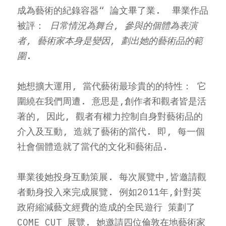
成為藝術的紀錄容器“ 論文畢了業.  畢業作品
被評：
日常情況為舞台, 參與的個體為表演
者, 藝術家本身是變因, 劃出她的藝術品的範
圍
.
她想擴大運用, 當代藝術最珍貴的的特性： 它
圍繞在我們周遭. 意思是,創作者和觀者皆是活
著的, 因此, 觀者有權力控制自身對藝術品的
介入及互動, 造就了藝術的當代. 即, 每一個
社會個體造就了當代的文化和藝術品.    
畢業後她投身互動策展. 每次展覽中,皆邀請觀
者動身投入來完成展覽. 例如2011年,針對英
政府縮減藝文經費的造成的全民遊行 策劃了
COME CUT 展覽. 她邀請四位倫敦在地藝術家