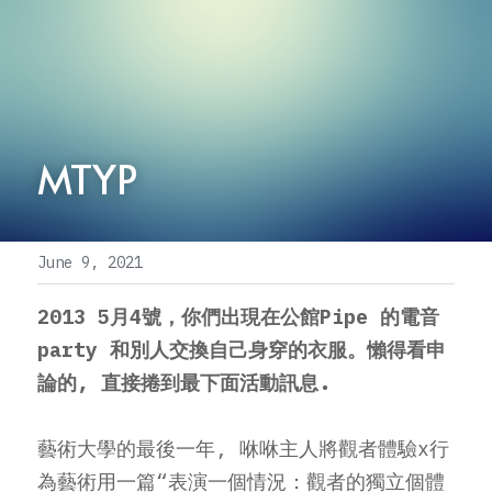
MTYP
June 9, 2021
2013 5月4號，你們出現在公館Pipe 的電音
party 和別人交換自己身穿的衣服。懶得看申
論的, 直接捲到最下面活動訊息.
藝術大學的最後一年, 咻咻主人將觀者體驗x行
為藝術用一篇“表演一個情況：觀者的獨立個體